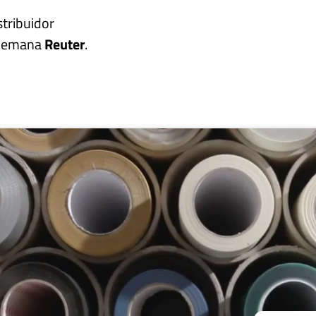
stribuidor
 alemana
Reuter
.