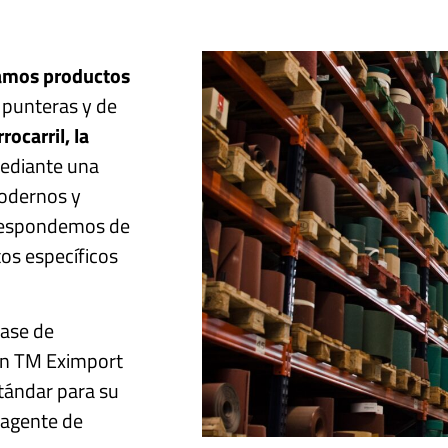
camos productos
punteras y de
ocarril, la
Mediante una
odernos y
 respondemos de
os específicos
lase de
 en TM Eximport
tándar para su
 agente de