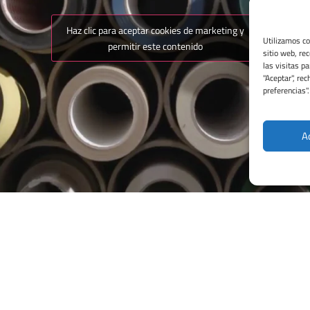
Haz clic para aceptar cookies de marketing y
Utilizamos co
permitir este contenido
sitio web, re
las visitas p
"Aceptar", re
preferencias"
A