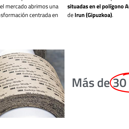
 del mercado abrimos una
situadas en el polígono 
ansformación centrada en
de
Irun (Gipuzkoa)
.
Más de
30