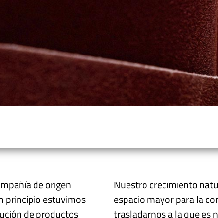
s
ompañía de origen
Nuestro crecimiento natur
n principio estuvimos
espacio
mayor
para la co
bución de productos
trasladarnos a la que es 